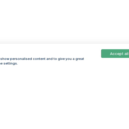
Accept all
, show personalised content and to give you a great
e settings.
Online
© 2026
Universidade
Católica
s
Portuguesa
hegar
Política de
ter
Privacidade
Termos &
Condições
Direitos do Titular
dos Dados