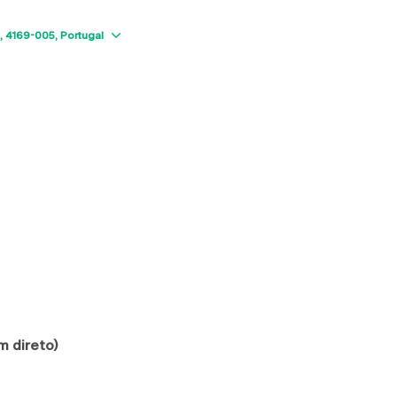
Show map
4169-005
Portugal
m direto)