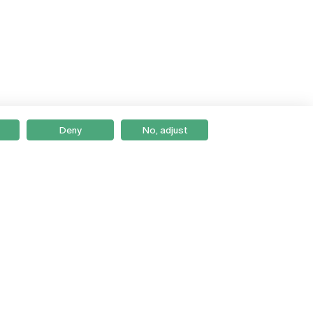
Deny
No, adjust
Braga
Lisboa
Porto
Viseu