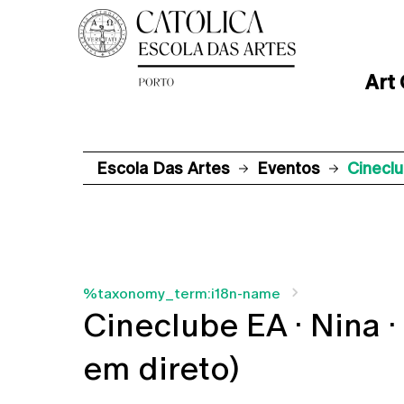
Art
Escola Das Artes
Eventos
Cineclu
%taxonomy_term:i18n-name
Cineclube EA · Nina 
em direto)