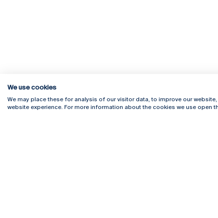
We use cookies
We may place these for analysis of our visitor data, to improve our website
website experience. For more information about the cookies we use open th
Rua Diogo Botelho 1327
Campus 
4169-005 Porto
Webmail
+351 226 196 240
Intranet
Email:
artes@ucp.pt
Serviço
Como C
Newslet