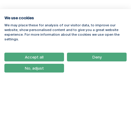
We use cookies
We may place these for analysis of our visitor data, to improve our
Rua Diogo Botelho 1327
Campus Online
website, show personalised content and to give you a great website
4169-005 Porto
Webmail
experience. For more information about the cookies we use open the
+351 226 196 240
Intranet
settings.
Email:
artes@ucp.pt
Serviços
Como Chegar
Accept all
Deny
Newsletter
No, adjust
© 2026
Braga
Universidade Católica
Lisboa
Portuguesa
Porto
Viseu
Política de Privacidade
Termos & Condições
Direitos do Titular dos
Dados