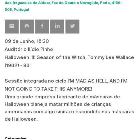
Sho
das freguesias de Aldoar, Foz do Douro e Nevogilde, Porto
4169-
map
005
Portugal
09 de Junho, 18:30
Auditório Ilídio Pinho
Halloween III: Season of the Witch, Tommy Lee Wallace
(1982) - 98'
Sessão integrada no ciclo I’M MAD AS HELL, AND I’M
NOT GOING TO TAKE THIS ANYMORE!
Uma grande empresa fabricante de máscaras de
Halloween planeja matar milhões de crianças
americanas com algo sinistro escondido nas máscaras
de Halloween.
Categorias: