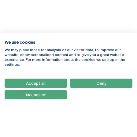
We use cookies
We may place these for analysis of our visitor data, to improve our
Rua Diogo Botelho 1327
Campus Online
website, show personalised content and to give you a great website
4169-005 Porto
Webmail
experience. For more information about the cookies we use open the
+351 226 196 240
Intranet
settings.
Email:
artes@ucp.pt
Serviços
Como Chegar
Accept all
Deny
Newsletter
No, adjust
© 2026
Braga
Universidade Católica
Lisboa
Portuguesa
Porto
Viseu
Política de Privacidade