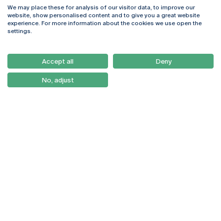
We may place these for analysis of our visitor data, to improve our
Rua Diogo Botelho 1327
Campus Online
website, show personalised content and to give you a great website
4169-005 Porto
Webmail
experience. For more information about the cookies we use open the
+351 226 196 240
Intranet
settings.
Email:
artes@ucp.pt
Serviços
Como Chegar
Accept all
Deny
Newsletter
No, adjust
© 2026
Braga
Universidade Católica
Lisboa
Portuguesa
Porto
Viseu
Política de Privacidade
Termos & Condições
Direitos do Titular dos
Dados