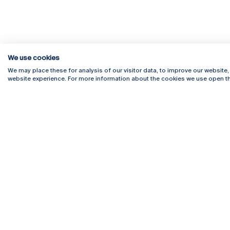
We use cookies
We may place these for analysis of our visitor data, to improve our website
website experience. For more information about the cookies we use open th
Rua Diogo Botelho 1327
Campus 
4169-005 Porto
Webmail
+351 226 196 240
Intranet
Email:
artes@ucp.pt
Serviço
Como C
Newslet