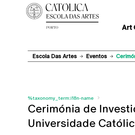
Art
Escola Das Artes
Eventos
Cerimón
%taxonomy_term:i18n-name
Cerimónia de Investi
Universidade Católi