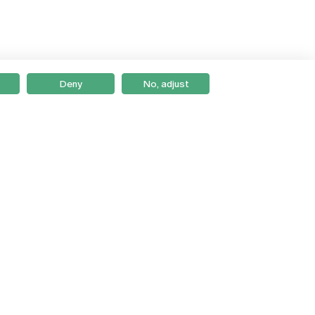
Deny
No, adjust
Braga
Lisboa
Porto
Viseu