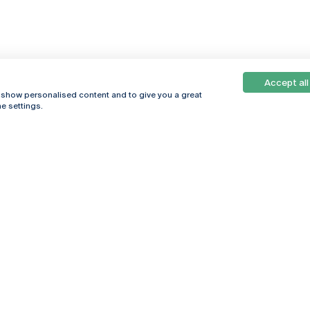
Accept all
, show personalised content and to give you a great
e settings.
Online
© 2026
Universidade
Católica
s
Portuguesa
hegar
Política de
ter
Privacidade
Termos &
Condições
Direitos do Titular
dos Dados
Entidades Financiadoras