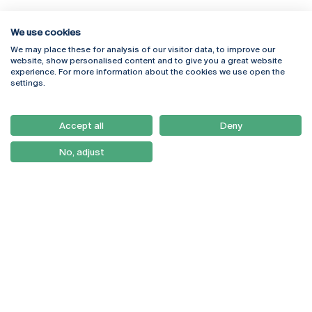
We use cookies
We may place these for analysis of our visitor data, to improve our
Rua Diogo Botelho 1327
Campus Online
website, show personalised content and to give you a great website
4169-005 Porto
Webmail
experience. For more information about the cookies we use open the
+351 226 196 240
Intranet
settings.
Email:
artes@ucp.pt
Serviços
Como Chegar
Accept all
Deny
Newsletter
No, adjust
© 2026
Braga
Universidade Católica
Lisboa
Portuguesa
Porto
Viseu
Política de Privacidade
Termos & Condições
Direitos do Titular dos
Dados