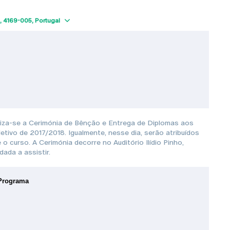
Show map
4169-005
Portugal
ealiza-se a Cerimónia de Bênção e Entrega de Diplomas aos
tivo de 2017/2018. Igualmente, nesse dia, serão atribuídos
o curso. A Cerimónia decorre no Auditório Ilídio Pinho,
ada a assistir.
Programa