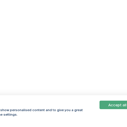
Accept all
, show personalised content and to give you a great
e settings.
Online
© 2026
Universidade
Católica