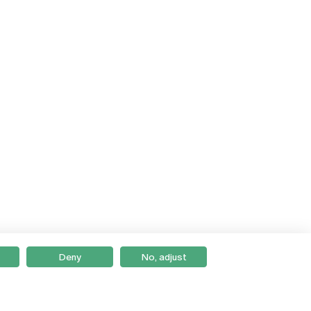
Deny
No, adjust
Braga
Lisboa
Porto