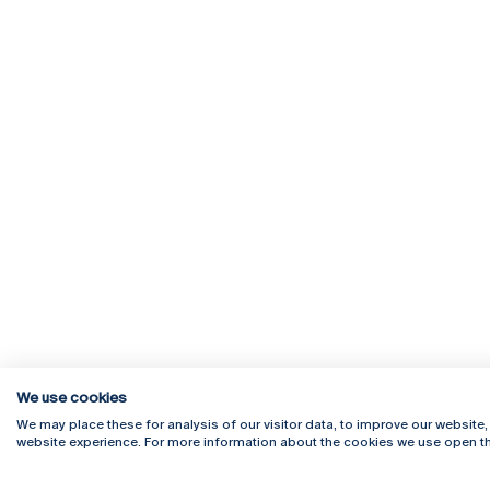
We use cookies
We may place these for analysis of our visitor data, to improve our website
website experience. For more information about the cookies we use open th
Rua Diogo Botelho 1327
Campus 
4169-005 Porto
Webmail
+351 226 196 240
Intranet