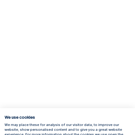
We use cookies
We may place these for analysis of our visitor data, to improve our
Rua Diogo Botelho 1327
Campus Online
website, show personalised content and to give you a great website
4169-005 Porto
Webmail
experience. For more information about the cookies we use open the