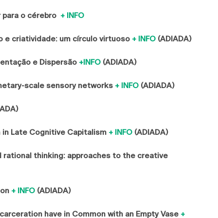
r para o cérebro
+ INFO
 e criatividade: um círculo virtuoso
+ INFO
(ADIADA)
gmentação e Dispersão
+INFO
(ADIADA)
anetary-scale sensory networks
+ INFO
(ADIADA)
IADA)
n in Late Cognitive Capitalism
+ INFO
(ADIADA)
 rational thinking: approaches to the creative
ion
+ INFO
(ADIADA)
Incarceration have in Common with an Empty Vase
+