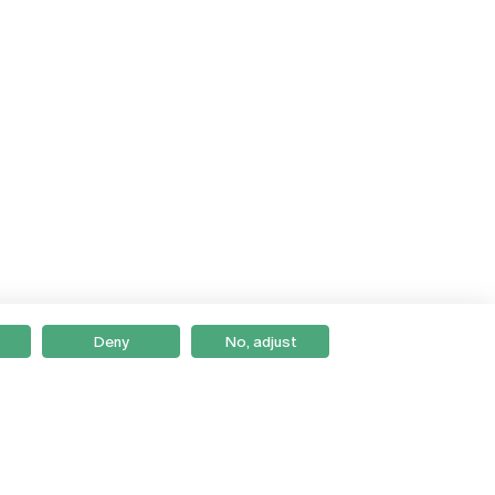
Deny
No, adjust
Braga
Lisboa
Porto
Viseu