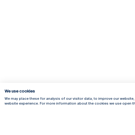
We use cookies
We may place these for analysis of our visitor data, to improve our website
website experience. For more information about the cookies we use open th
Rua Diogo Botelho 1327
Campus 
4169-005 Porto
Webmail
+351 226 196 240
Intranet
Email:
artes@ucp.pt
Serviço
Como C
Newslet