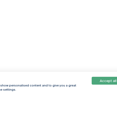
Accept all
, show personalised content and to give you a great
e settings.
Online
© 2026
Universidade
Católica
s
Portuguesa
hegar
Política de
ter