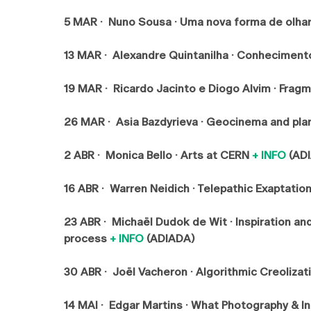
5 MAR · Nuno Sousa · Uma nova forma de olha
13 MAR · Alexandre Quintanilha · Conhecimento
19 MAR · Ricardo Jacinto e Diogo Alvim · Fra
26 MAR · Asia Bazdyrieva · Geocinema and pl
2 ABR · Monica Bello · Arts at CERN
+ INFO
(AD
16 ABR · Warren Neidich · Telepathic Exaptatio
23 ABR · Michaël Dudok de Wit · Inspiration and
process
+ INFO
(ADIADA)
30 ABR · Joël Vacheron · Algorithmic Creolizat
14 MAI · Edgar Martins · What Photography & 