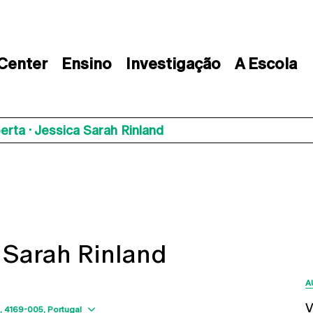
 Center
Ensino
Investigação
A Escola
erta · Jessica Sarah Rinland
a Sarah Rinland
A
V
Show map
4169-005
Portugal