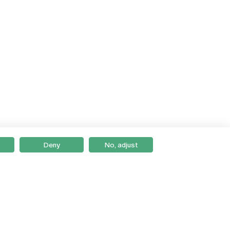
Deny
No, adjust
Braga
Lisboa
Porto
Viseu