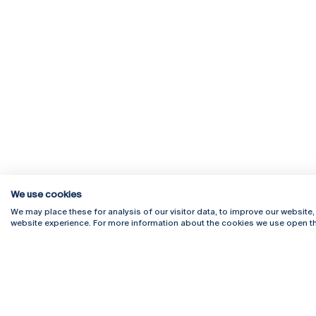
We use cookies
We may place these for analysis of our visitor data, to improve our website
website experience. For more information about the cookies we use open th
Rua Diogo Botelho 1327
Campus 
4169-005 Porto
Webmail
+351 226 196 240
Intranet
Email:
artes@ucp.pt
Serviço
Como C
Newslet