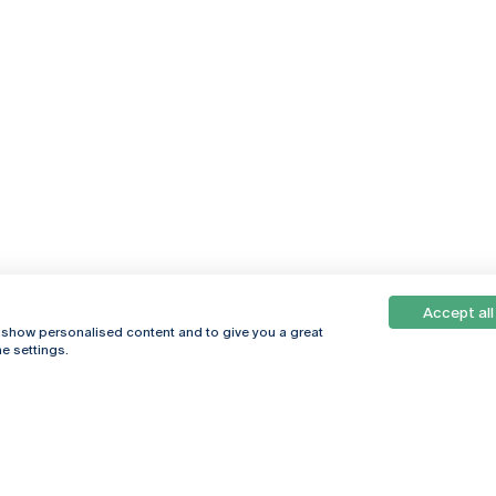
Accept all
, show personalised content and to give you a great
e settings.
Online
© 2026
Universidade
Católica
s
Portuguesa
hegar
Política de
ter
Privacidade