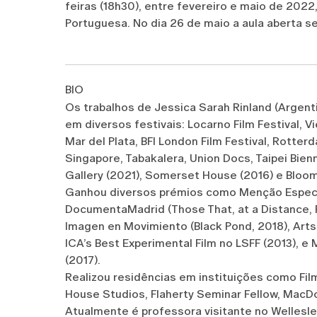
feiras (18h30), entre fevereiro e maio de 2022
Portuguesa. No dia 26 de maio a aula aberta s
BIO
Os trabalhos de Jessica Sarah Rinland (Argent
em diversos festivais: Locarno Film Festival, Vi
Mar del Plata, BFI London Film Festival, Rotte
Singapore, Tabakalera, Union Docs, Taipei Bie
Gallery (2021), Somerset House (2016) e Bloo
Ganhou diversos prémios como Menção Especial
DocumentaMadrid (Those That, at a Distance, 
Imagen en Movimiento (Black Pond, 2018), Arts 
ICA’s Best Experimental Film no LSFF (2013), e M
(2017).
Realizou residências em instituições como Fil
House Studios, Flaherty Seminar Fellow, MacDow
Atualmente é professora visitante no Wellesle