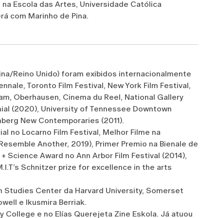
, na Escola das Artes, Universidade Católica
erá com Marinho de Pina.
ina/Reino Unido) foram exibidos internacionalmente
ennale, Toronto Film Festival, New York Film Festival,
rdam, Oberhausen, Cinema du Reel, National Gallery
nnial (2020), University of Tennessee Downtown
mberg New Contemporaries (2011).
 no Locarno Film Festival, Melhor Filme na
Resemble Another, 2019), Primer Premio na Bienale de
+ Science Award no Ann Arbor Film Festival (2014),
.I.T’s Schnitzer prize for excellence in the arts
m Studies Center da Harvard University, Somerset
ell e Ikusmira Berriak.
y College e no Elías Querejeta Zine Eskola. Já atuou