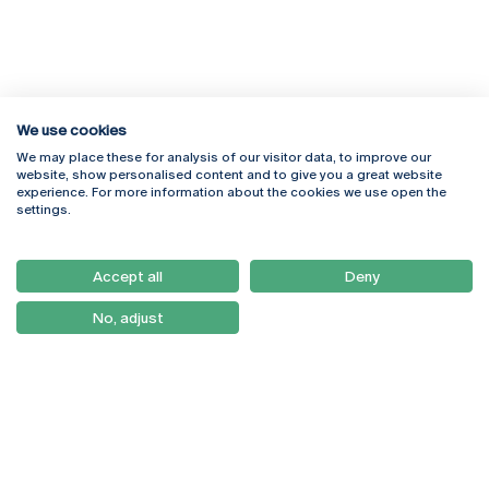
We use cookies
We may place these for analysis of our visitor data, to improve our
Rua Diogo Botelho 1327
Campus Online
website, show personalised content and to give you a great website
4169-005 Porto
Webmail
experience. For more information about the cookies we use open the
+351 226 196 240
Intranet
settings.
Email:
artes@ucp.pt
Serviços
Como Chegar
Accept all
Deny
Newsletter
No, adjust
© 2026
Braga
Universidade Católica
Lisboa
Portuguesa
Porto
Viseu
Política de Privacidade
Termos & Condições