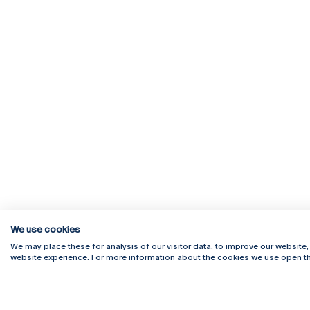
We use cookies
We may place these for analysis of our visitor data, to improve our website
website experience. For more information about the cookies we use open th
Rua Diogo Botelho 1327
Campus 
4169-005 Porto
Webmail
+351 226 196 240
Intranet
Email:
artes@ucp.pt
Serviço