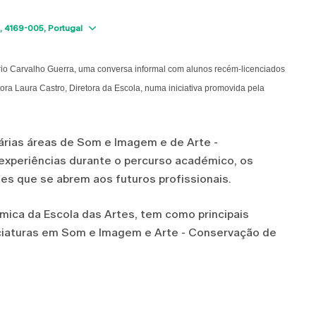
Show map
4169-005
Portugal
ório Carvalho Guerra, uma conversa informal com alunos recém-licenciados
ra Laura Castro, Diretora da Escola, numa iniciativa promovida pela
várias áreas de Som e Imagem e de Arte -
 experiências durante o percurso académico, os
des que se abrem aos futuros profissionais.
émica da Escola das Artes, tem como principais
enciaturas em Som e Imagem e Arte - Conservação de