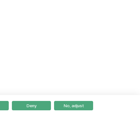
Deny
No, adjust
Braga
Lisboa
Porto
Viseu