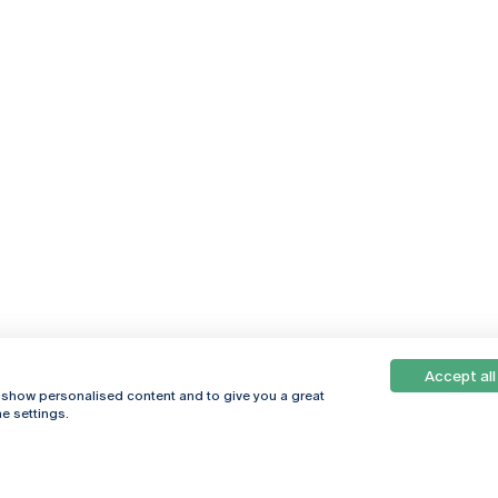
Accept all
, show personalised content and to give you a great
e settings.
Online
© 2026
Universidade
Católica
s
Portuguesa