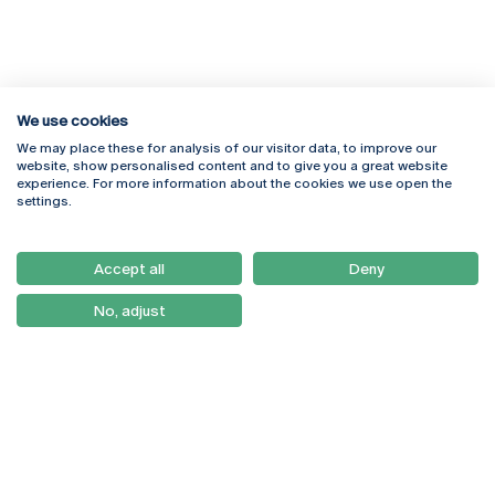
We use cookies
We may place these for analysis of our visitor data, to improve our
Rua Diogo Botelho 1327
Campus Online
website, show personalised content and to give you a great website
4169-005 Porto
Webmail
experience. For more information about the cookies we use open the
+351 226 196 240
Intranet
settings.
Email:
artes@ucp.pt
Serviços
Como Chegar
Accept all
Deny
Newsletter
No, adjust
© 2026
Braga
Universidade Católica
Lisboa
Portuguesa
Porto
Viseu
Política de Privacidade
Termos & Condições