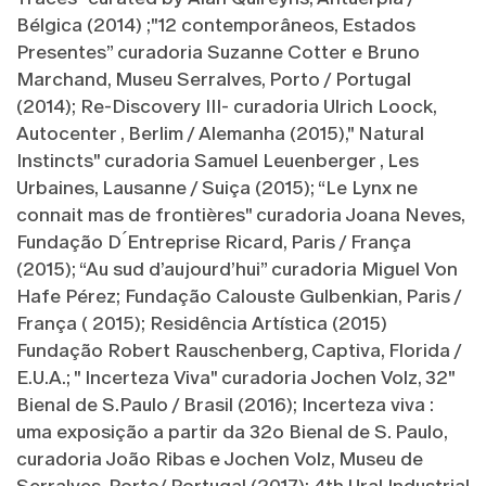
Bélgica (2014) ;"12 contemporâneos, Estados
Presentes” curadoria Suzanne Cotter e Bruno
Marchand, Museu Serralves, Porto / Portugal
(2014); Re-Discovery III- curadoria Ulrich Loock,
Autocenter , Berlim / Alemanha (2015)," Natural
Instincts" curadoria Samuel Leuenberger , Les
Urbaines, Lausanne / Suiça (2015); “Le Lynx ne
connait mas de frontières" curadoria Joana Neves,
Fundação D ́Entreprise Ricard, Paris / França
(2015); “Au sud d’aujourd’hui” curadoria Miguel Von
Hafe Pérez; Fundação Calouste Gulbenkian, Paris /
França ( 2015); Residência Artística (2015)
Fundação Robert Rauschenberg, Captiva, Florida /
E.U.A.; " Incerteza Viva" curadoria Jochen Volz, 32"
Bienal de S.Paulo / Brasil (2016); Incerteza viva :
uma exposição a partir da 32o Bienal de S. Paulo,
curadoria João Ribas e Jochen Volz, Museu de