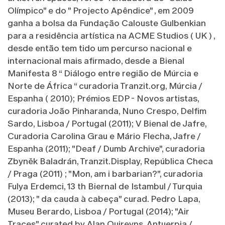
Olímpico" e do " Projecto Apêndice" , em 2009
ganha a bolsa da Fundação Calouste Gulbenkian
para a residência artística na ACME Studios ( UK ) ,
desde então tem tido um percurso nacional e
internacional mais afirmado, desde a Bienal
Manifesta 8 “ Diálogo entre região de Múrcia e
Norte de África “ curadoria Tranzit.org, Múrcia /
Espanha ( 2010); Prémios EDP - Novos artistas,
curadoria João Pinharanda, Nuno Crespo, Delfim
Sardo, Lisboa / Portugal (2011); V Bienal de Jafre,
Curadoria Carolina Grau e Mário Flecha, Jafre /
Espanha (2011); "Deaf / Dumb Archive", curadoria
Zbyněk Baladrán, Tranzit.Display, República Checa
/ Praga (2011) ; "Mon, am i barbarian?", curadoria
Fulya Erdemci, 13 th Biernal de Istambul / Turquia
(2013); " da cauda à cabeça" curad. Pedro Lapa,
Museu Berardo, Lisboa / Portugal (2014); "Air
Traces" curated by Alan Quireyns, Antuerpia /