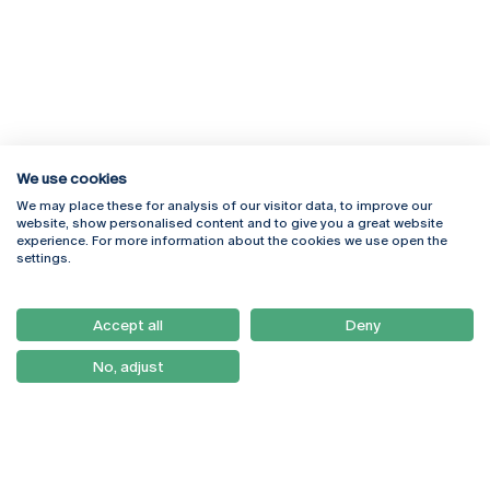
We use cookies
We may place these for analysis of our visitor data, to improve our
Rua Diogo Botelho 1327
Campus Online
website, show personalised content and to give you a great website
4169-005 Porto
Webmail
experience. For more information about the cookies we use open the
+351 226 196 240
Intranet
settings.
Email:
artes@ucp.pt
Serviços
Como Chegar
Accept all
Deny
Newsletter
No, adjust
© 2026
Braga
Universidade Católica
Lisboa
Portuguesa
Porto