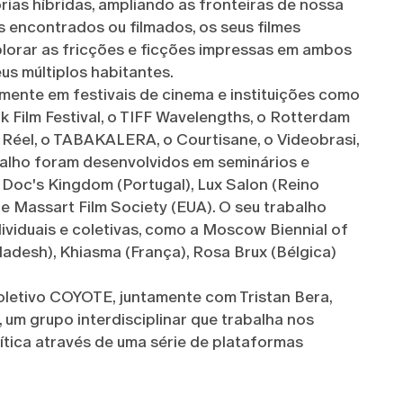
órias híbridas, ampliando as fronteiras de nossa
s encontrados ou filmados, os seus filmes
lorar as fricções e ficções impressas em ambos
us múltiplos habitantes.
lmente em festivais de cinema e instituições como
k Film Festival, o TIFF Wavelengths, o Rotterdam
u Réel, o TABAKALERA, o Courtisane, o Videobrasi,
balho foram desenvolvidos em seminários e
 Doc's Kingdom (Portugal), Lux Salon (Reino
) e Massart Film Society (EUA). O seu trabalho
viduais e coletivas, como a Moscow Biennial of
ladesh), Khiasma (França), Rosa Brux (Bélgica)
etivo COYOTE, juntamente com Tristan Bera,
 um grupo interdisciplinar que trabalha nos
ítica através de uma série de plataformas