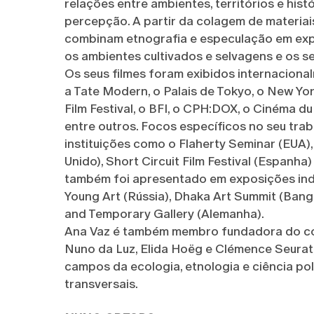
relações entre ambientes, territórios e hist
percepção. A partir da colagem de materiai
combinam etnografia e especulação em exp
os ambientes cultivados e selvagens e os se
Os seus filmes foram exibidos internaciona
a Tate Modern, o Palais de Tokyo, o New Yor
Film Festival, o BFI, o CPH:DOX, o Cinéma d
entre outros. Focos específicos no seu tra
instituições como o Flaherty Seminar (EUA),
Unido), Short Circuit Film Festival (Espanha
também foi apresentado em exposições indi
Young Art (Rússia), Dhaka Art Summit (Bang
and Temporary Gallery (Alemanha).
Ana Vaz é também membro fundadora do col
Nuno da Luz, Elida Hoëg e Clémence Seurat,
campos da ecologia, etnologia e ciência pol
transversais.