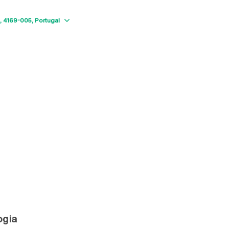
Show map
4169-005
Portugal
logia