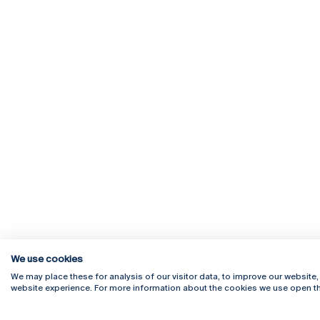
We use cookies
We may place these for analysis of our visitor data, to improve our website
website experience. For more information about the cookies we use open th
Rua Diogo Botelho 1327
Campus 
4169-005 Porto
Webmail
+351 226 196 240
Intranet