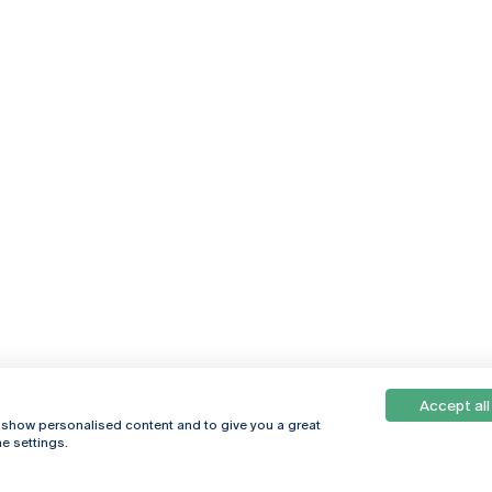
Accept all
, show personalised content and to give you a great
e settings.
Online
© 2026
Universidade
Católica