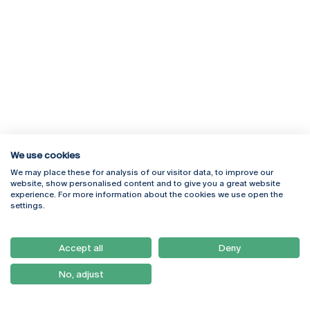
We use cookies
We may place these for analysis of our visitor data, to improve our
Rua Diogo Botelho 1327
Campus Online
website, show personalised content and to give you a great website
4169-005 Porto
Webmail
experience. For more information about the cookies we use open the
+351 226 196 240
Intranet
settings.
Email:
artes@ucp.pt
Serviços
Como Chegar
Accept all
Deny
Newsletter
No, adjust