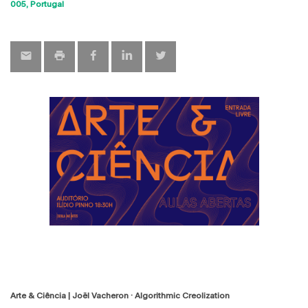
Sho
005
Portugal
map
Arte & Ciência | Joël Vacheron · Algorithmic Creolization