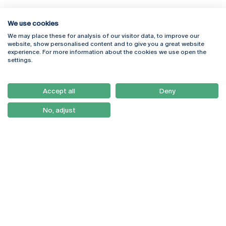
We use cookies
We may place these for analysis of our visitor data, to improve our
Rua Diogo Botelho 1327
Campus Online
website, show personalised content and to give you a great website
4169-005 Porto
Webmail
experience. For more information about the cookies we use open the
+351 226 196 240
Intranet
settings.
Email:
artes@ucp.pt
Serviços
Como Chegar
Accept all
Deny
Newsletter
No, adjust
© 2026
Braga
Universidade Católica
Lisboa
Portuguesa
Porto
Viseu
Política de Privacidade
Termos & Condições
Direitos do Titular dos
Dados