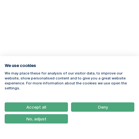
We use cookies
We may place these for analysis of our visitor data, to improve our
Rua Diogo Botelho 1327
Campus Online
website, show personalised content and to give you a great website
4169-005 Porto
Webmail
experience. For more information about the cookies we use open the
+351 226 196 240
Intranet
settings.
Email:
artes@ucp.pt
Serviços
Como Chegar
Accept all
Deny
Newsletter
No, adjust
© 2026
Braga