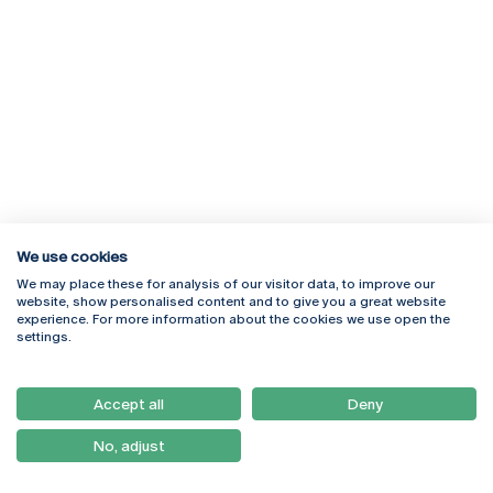
We use cookies
We may place these for analysis of our visitor data, to improve our
Rua Diogo Botelho 1327
Campus Online
website, show personalised content and to give you a great website
4169-005 Porto
Webmail
experience. For more information about the cookies we use open the
+351 226 196 240
Intranet
settings.
Email:
artes@ucp.pt
Serviços
Como Chegar
Accept all
Deny
Newsletter
No, adjust