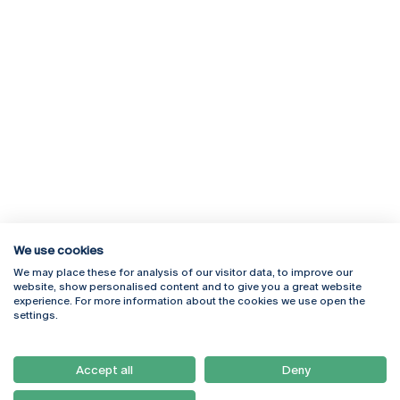
We use cookies
We may place these for analysis of our visitor data, to improve our
Rua Diogo Botelho 1327
Campus Online
website, show personalised content and to give you a great website
4169-005 Porto
Webmail
experience. For more information about the cookies we use open the
+351 226 196 240
Intranet
settings.
Email:
artes@ucp.pt
Serviços
Como Chegar
Accept all
Deny
Newsletter