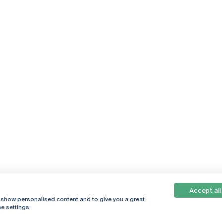
Accept all
, show personalised content and to give you a great
e settings.
Online
© 2026
Universidade