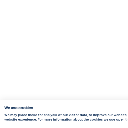
We use cookies
We may place these for analysis of our visitor data, to improve our website
website experience. For more information about the cookies we use open th
Rua Diogo Botelho 1327
Campus 
4169-005 Porto
Webmail