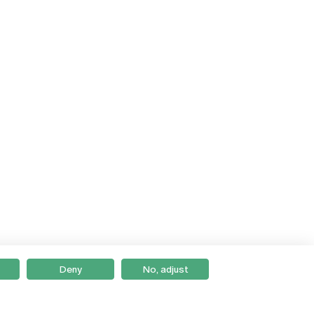
Deny
No, adjust
Braga
Lisboa