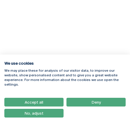
We use cookies
We may place these for analysis of our visitor data, to improve our
Rua Diogo Botelho 1327
Campus Online
website, show personalised content and to give you a great website
4169-005 Porto
Webmail
experience. For more information about the cookies we use open the
+351 226 196 240
Intranet
settings.
Email:
artes@ucp.pt
Serviços
Como Chegar
Accept all
Deny
Newsletter
No, adjust