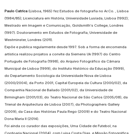
Paulo Catrica
(Lisboa, 1965) fez Estudos de fotografia no Ar.Co. , Lisboa
(1984/85); Licenciatura em História, Universidade Lusíada, Lisboa (1992);
Mestrado em Imagem e Comunicação, Goldsmith’s College, Londres
(1997). Doutoramento em Estudos de Fotografia, Universidade de
Westminster, Londres (2011).
Expõe e publica regularmente desde 1997. Sob a forma de encomenda
artística realizou projetos a convite da Siemens Uk (1997) do Centro
Português de Fotografia (1998), do Arquivo Fotográfico da Câmara
Municipal de Lisboa (1999), do Instituto Histórico da Educação (1999),
do Departamento Sociologia da Universidade Nova de Lisboa
(2000/2004), da Porto 2001, Capital Europeia da Cultura (2000/02), da
Companhia Nacional de Bailado (2001/02), da Universidade de
Birmingham (2001/03), do Teatro Nacional de São Carlos (2005/08), da
Trienal de Arquitectura de Lisboa (2007), da Photographers Gallery
(2009), da Casa das Histórias Paula Rego (2009) e do Teatro Nacional
Dona Maria II (2014).
Foi ainda co curador das exposições, Uma Cidade de Futebol, na
Cordoaria Nacional (2004), com Luisa Costa Dias, e Missão Fotográfica