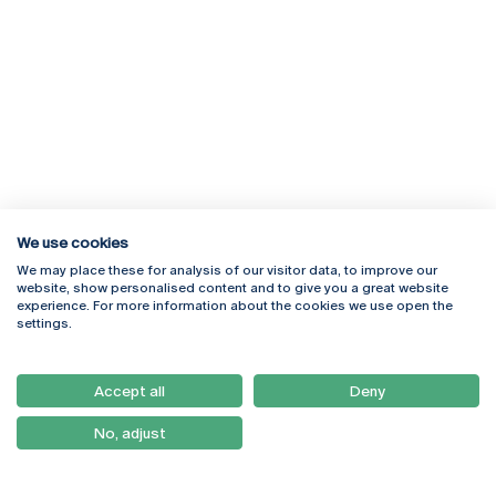
We use cookies
We may place these for analysis of our visitor data, to improve our
Rua Diogo Botelho 1327
Campus Online
website, show personalised content and to give you a great website
4169-005 Porto
Webmail
experience. For more information about the cookies we use open the
+351 226 196 240
Intranet
settings.
Email:
artes@ucp.pt
Serviços
Como Chegar
Accept all
Deny
Newsletter
No, adjust