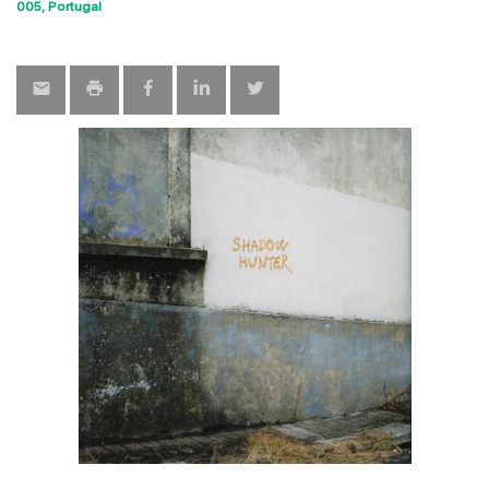
Sho
005
Portugal
map