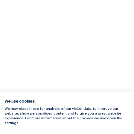
We use cookies
We may place these for analysis of our visitor data, to improve our
Rua Diogo Botelho 1327
Campus Online
website, show personalised content and to give you a great website
4169-005 Porto
Webmail
experience. For more information about the cookies we use open the
+351 226 196 240
Intranet
settings.
Email:
artes@ucp.pt
Serviços