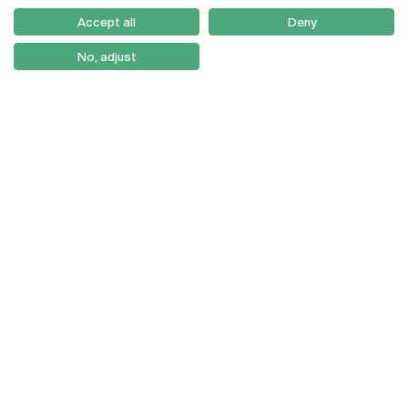
Como Chegar
Accept all
Deny
Newsletter
No, adjust
© 2026
Braga
Universidade Católica
Lisboa
Portuguesa
Porto
Viseu
Política de Privacidade
Termos & Condições
Direitos do Titular dos
Dados
Entidades Financiadoras