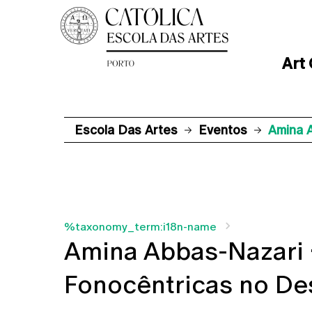
Art
Escola Das Artes
Eventos
Amina 
%taxonomy_term:i18n-name
Amina Abbas-Nazari 
Fonocêntricas no De