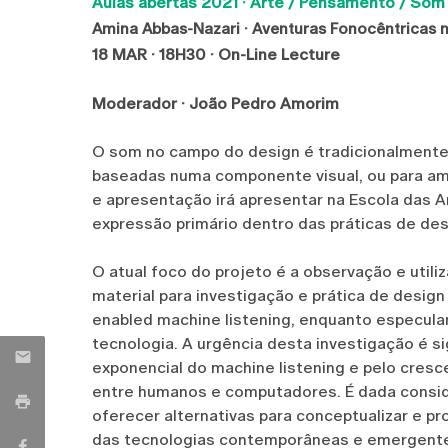
Aulas abertas 2021 ·
Arte / Pensamento / Som
Amina Abbas-Nazari ·
Aventuras Fonocêntricas 
18 MAR · 18H30 · On-Line Lecture
Moderador · João Pedro Amorim
O som no campo do design é tradicionalmen
baseadas numa componente visual, ou para ampli
e apresentação irá apresentar na Escola das 
expressão primário dentro das práticas de des
O atual foco do projeto é a observação e util
material para investigação e prática de design
enabled machine listening, enquanto especula
tecnologia. A urgência desta investigação é 
exponencial do machine listening e pelo cresc
entre humanos e computadores. É dada cons
oferecer alternativas para conceptualizar e pr
das tecnologias contemporâneas e emergentes 