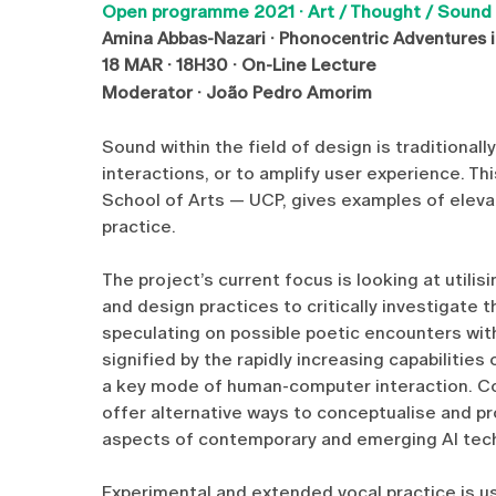
Open programme 2021 · Art / Thought / Sound
Amina Abbas-Nazari · Phonocentric Adventures i
18 MAR · 18H30 · On-Line Lecture
Moderator · João Pedro Amorim
Sound within the field of design is traditiona
interactions, or to amplify user experience. Th
School of Arts — UCP, gives examples of eleva
practice.
The project’s current focus is looking at utilis
and design practices to critically investigate 
speculating on possible poetic encounters with
signified by the rapidly increasing capabilitie
a key mode of human-computer interaction. Co
offer alternative ways to conceptualise and p
aspects of contemporary and emerging AI tec
Experimental and extended vocal practice is u