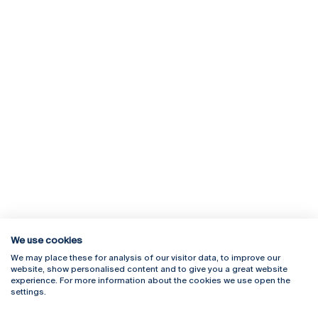
We use cookies
We may place these for analysis of our visitor data, to improve our
Rua Diogo Botelho 1327
Campus Online
website, show personalised content and to give you a great website
4169-005 Porto
Webmail
experience. For more information about the cookies we use open the
+351 226 196 240
Intranet
settings.
Email:
artes@ucp.pt
Serviços