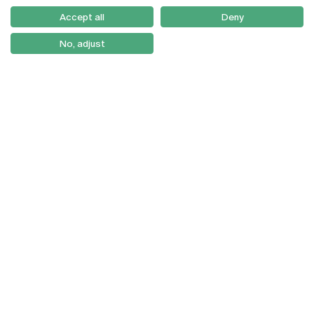
Como Chegar
Accept all
Deny
Newsletter
No, adjust
© 2026
Braga
Universidade Católica
Lisboa
Portuguesa
Porto
Viseu
Política de Privacidade
Termos & Condições
Direitos do Titular dos
Dados
Entidades Financiadoras