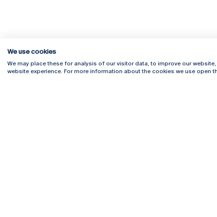
We use cookies
We may place these for analysis of our visitor data, to improve our website
website experience. For more information about the cookies we use open th
Rua Diogo Botelho 1327
Campus 
4169-005 Porto
Webmail
+351 226 196 240
Intranet
Email:
artes@ucp.pt
Serviço
Como C
Newslet