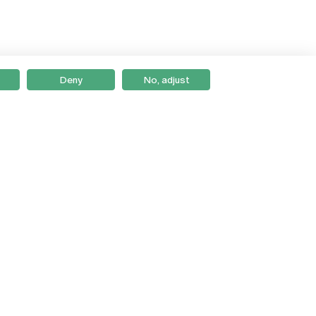
Deny
No, adjust
Braga
Lisboa
Porto
Viseu