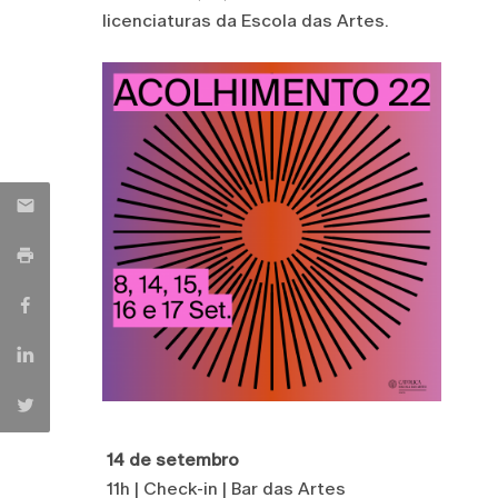
licenciaturas da Escola das Artes.
14 de setembro
11h | Check-in | Bar das Artes