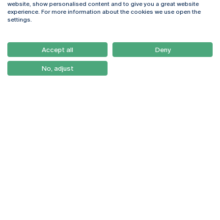
website, show personalised content and to give you a great website
4169-005 Porto
Webmail
experience. For more information about the cookies we use open the
+351 226 196 240
Intranet
settings.
Email:
artes@ucp.pt
Serviços
Como Chegar
Accept all
Deny
Newsletter
No, adjust
© 2026
Braga
Universidade Católica
Lisboa
Portuguesa
Porto
Viseu
Política de Privacidade
Termos & Condições
Direitos do Titular dos
Dados
Entidades Financiadoras