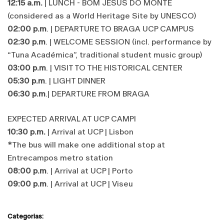
12:15 a.m.
| LUNCH - BOM JESUS DO MONTE
(considered as a World Heritage Site by UNESCO)
02:00 p.m
. | DEPARTURE TO BRAGA UCP CAMPUS
02:30 p.m
. | WELCOME SESSION (incl. performance by
“Tuna Académica”, traditional student music group)
03:00 p.m
. | VISIT TO THE HISTORICAL CENTER
05:30 p.m
. | LIGHT DINNER
06:30 p.m
.​​​​​​​| DEPARTURE FROM BRAGA
EXPECTED ARRIVAL AT UCP CAMPI
10:30 p.m.
| Arrival at UCP | Lisbon
*The bus will make one additional stop at
Entrecampos metro station
08:00 p.m
. | Arrival at UCP | Porto
09:00 p.m
. | Arrival at UCP | Viseu
Categorias: