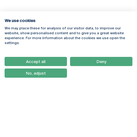
We use cookies
We may place these for analysis of our visitor data, to improve our
Rua Diogo Botelho 1327
Campus Online
website, show personalised content and to give you a great website
4169-005 Porto
Webmail
experience. For more information about the cookies we use open the
+351 226 196 240
Intranet
settings.
Email:
artes@ucp.pt
Serviços
Como Chegar
Accept all
Deny
Newsletter
No, adjust
© 2026
Braga
Universidade Católica
Lisboa
Portuguesa
Porto
Viseu
Política de Privacidade
Termos & Condições
Direitos do Titular dos
Dados