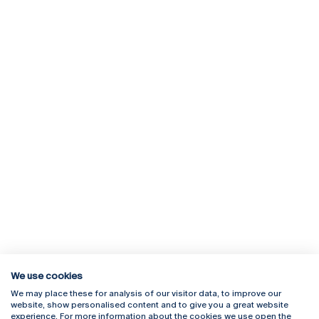
We use cookies
We may place these for analysis of our visitor data, to improve our
Rua Diogo Botelho 1327
Campus Online
website, show personalised content and to give you a great website
4169-005 Porto
Webmail
experience. For more information about the cookies we use open the