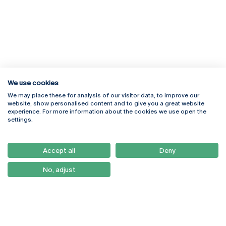
We use cookies
We may place these for analysis of our visitor data, to improve our
Rua Diogo Botelho 1327
Campus Online
website, show personalised content and to give you a great website
4169-005 Porto
Webmail
experience. For more information about the cookies we use open the
+351 226 196 240
Intranet
settings.
Email:
artes@ucp.pt
Serviços
Como Chegar
Accept all
Deny
Newsletter
No, adjust
© 2026
Braga
Universidade Católica
Lisboa
Portuguesa
Porto