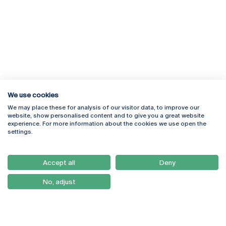
We use cookies
We may place these for analysis of our visitor data, to improve our
Rua Diogo Botelho 1327
Campus Online
website, show personalised content and to give you a great website
4169-005 Porto
Webmail
experience. For more information about the cookies we use open the
+351 226 196 240
Intranet
settings.
Email:
artes@ucp.pt
Serviços
Como Chegar
Accept all
Deny
Newsletter
No, adjust
© 2026
Braga
Universidade Católica
Lisboa