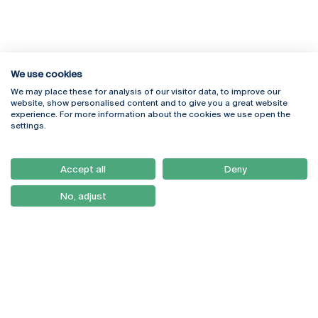
We use cookies
We may place these for analysis of our visitor data, to improve our
Rua Diogo Botelho 1327
Campus Online
website, show personalised content and to give you a great website
4169-005 Porto
Webmail
experience. For more information about the cookies we use open the
+351 226 196 240
Intranet
settings.
Email:
artes@ucp.pt
Serviços
Como Chegar
Accept all
Deny
Newsletter
No, adjust
© 2026
Braga
Universidade Católica
Lisboa
Portuguesa
Porto
Viseu
Política de Privacidade
Termos & Condições