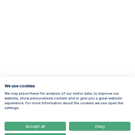
We use cookies
We may place these for analysis of our visitor data, to improve our
Rua Diogo Botelho 1327
Campus Online
website, show personalised content and to give you a great website
4169-005 Porto
Webmail
experience. For more information about the cookies we use open the
+351 226 196 240
Intranet
settings.
Email:
artes@ucp.pt
Serviços
Como Chegar
Accept all
Deny
Newsletter