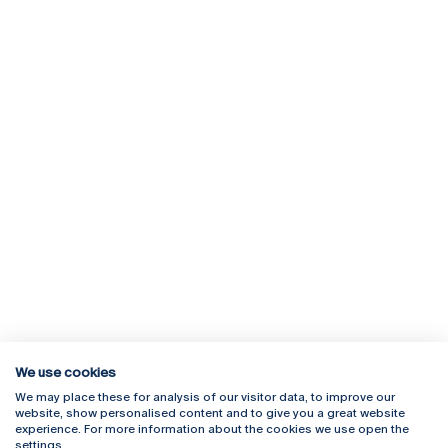
We use cookies
We may place these for analysis of our visitor data, to improve our
Rua Diogo Botelho 1327
Campus Online
website, show personalised content and to give you a great website
4169-005 Porto
Webmail
experience. For more information about the cookies we use open the
+351 226 196 240
Intranet
settings.