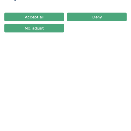
Email:
artes@ucp.pt
Serviços
Como Chegar
Accept all
Deny
Newsletter
No, adjust
© 2026
Braga
Universidade Católica
Lisboa
Portuguesa
Porto
Viseu
Política de Privacidade
Termos & Condições
Direitos do Titular dos
Dados
Entidades Financiadoras