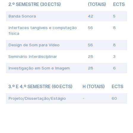
2.º SEMESTRE (30 ECTS)
(TOTAIS)
ECTS
Banda Sonora
42
5
Interfaces tangíveis e computação
56
8
física
Design de Som para Vídeo
56
8
Seminário Interdisciplinar
28
3
Investigação em Som e Imagem
28
6
3.º E 4.º SEMESTRE (60 ECTS)
H (TOTAIS)
ECTS
Projeto/Dissertação/Estágio
-
60