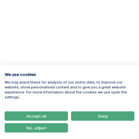
We use cookies
We may place these for analysis of our visitor data, to improve our
Rua Diogo Botelho 1327
Campus Online
website, show personalised content and to give you a great website
4169-005 Porto
Webmail
experience. For more information about the cookies we use open the
+351 226 196 240
Intranet
settings.
Email:
artes@ucp.pt
Serviços
Como Chegar
Accept all
Deny
Newsletter
No, adjust