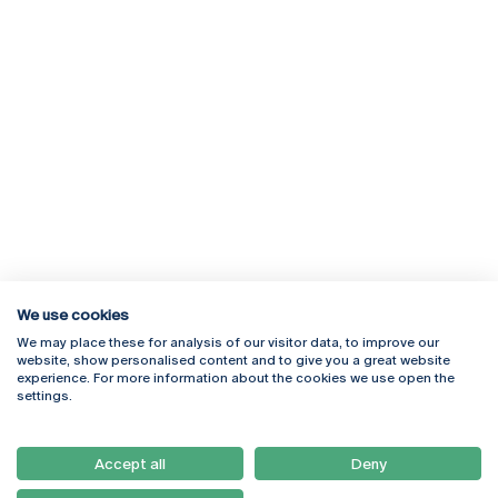
We use cookies
We may place these for analysis of our visitor data, to improve our
Rua Diogo Botelho 1327
Campus Online
website, show personalised content and to give you a great website
4169-005 Porto
Webmail
experience. For more information about the cookies we use open the
+351 226 196 240
Intranet
settings.
Email:
artes@ucp.pt
Serviços
Como Chegar
Accept all
Deny
Newsletter