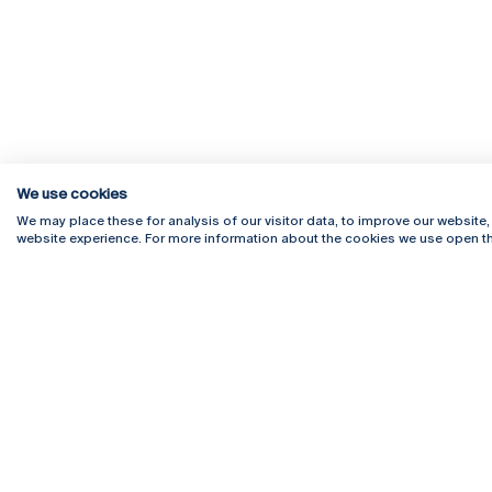
We use cookies
We may place these for analysis of our visitor data, to improve our website
website experience. For more information about the cookies we use open th
Rua Diogo Botelho 1327
Campus 
4169-005 Porto
Webmail
+351 226 196 240
Intranet
Email:
artes@ucp.pt
Serviço
Como C
Newslet