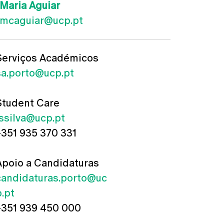
Maria Aguiar
mcaguiar@ucp.pt
Serviços Académicos
sa.porto@ucp.pt
Student Care
jssilva@ucp.pt
+351 935 370 331
Apoio a Candidaturas
candidaturas.porto@uc
p.pt
+351 939 450 000