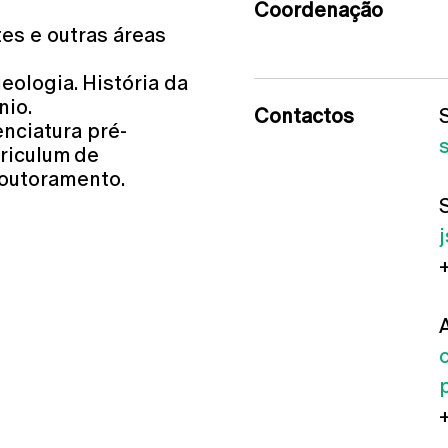
Coordenação
es e outras áreas
ueologia. História da
nio.
Contactos
nciatura pré-
riculum de
doutoramento.