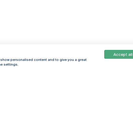
Accept all
, show personalised content and to give you a great
e settings.
Online
© 2026
Universidade
Católica
s
Portuguesa
hegar
Política de
ter
Privacidade
Termos &
Condições
Direitos do Titular
dos Dados