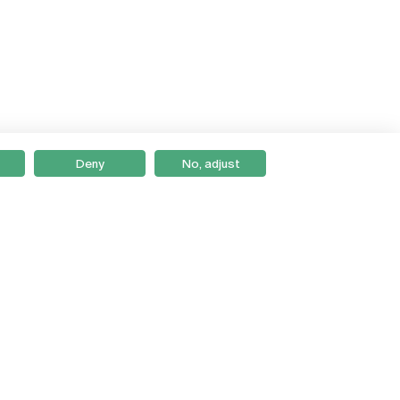
Deny
No, adjust
Braga
Lisboa
Porto
Viseu