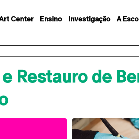
Art Center
Ensino
Investigação
A Esco
e Restauro de Ben
o