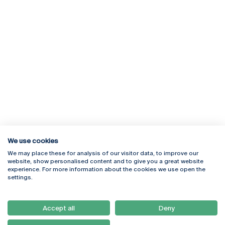
We use cookies
We may place these for analysis of our visitor data, to improve our
Rua Diogo Botelho 1327
Campus Online
website, show personalised content and to give you a great website
4169-005 Porto
Webmail
experience. For more information about the cookies we use open the
+351 226 196 240
Intranet
settings.
Email:
artes@ucp.pt
Serviços
Como Chegar
Accept all
Deny
Newsletter