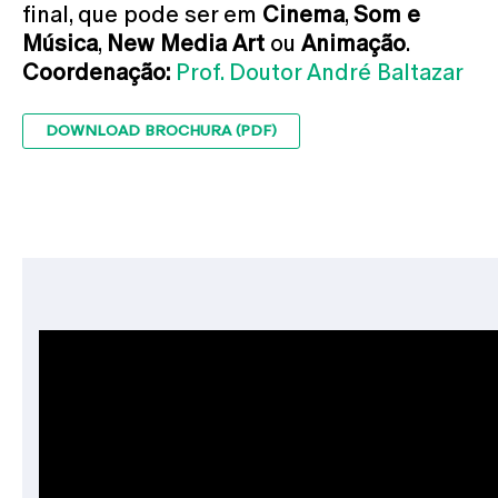
final, que pode ser em
Cinema
,
Som e
Música
,
New Media Art
ou
Animação
.
Coordenação:
Prof. Doutor André Baltaza
r
DOWNLOAD BROCHURA (PDF)