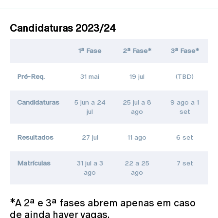
Candidaturas 2023/24
1ª Fase
2ª Fase*
3ª Fase*
Pré-Req.
31 mai
19 jul
(TBD)
Candidaturas
5 jun a 24
25 jul a 8
9 ago a 1
jul
ago
set
Resultados
27 jul
11 ago
6 set
Matrículas
31 jul a 3
22 a 25
7 set
ago
ago
*A 2ª e 3ª fases abrem apenas em caso
de ainda haver vagas.