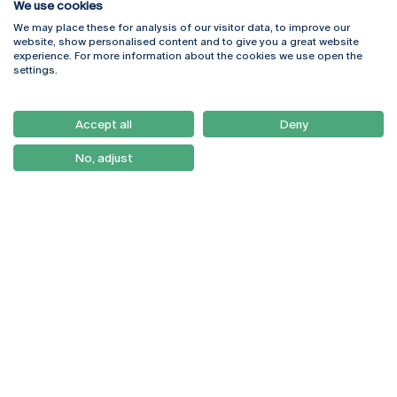
We use cookies
We may place these for analysis of our visitor data, to improve our
Rua Diogo Botelho 1327
Campus Online
website, show personalised content and to give you a great website
4169-005 Porto
Webmail
experience. For more information about the cookies we use open the
+351 226 196 240
Intranet
settings.
Email:
artes@ucp.pt
Serviços
Como Chegar
Accept all
Deny
Newsletter
No, adjust
© 2026
Braga
Universidade Católica
Lisboa
Portuguesa
Porto
Viseu
Política de Privacidade
Termos & Condições
Direitos do Titular dos
Dados