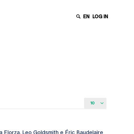
EN
LOG IN
10
Elorza, Leo Goldsmith e Éric Baudelaire