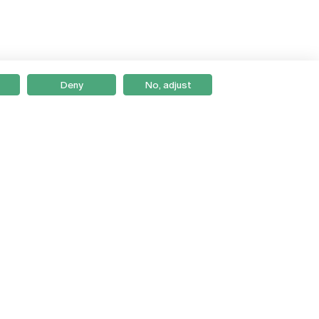
Deny
No, adjust
Braga
Lisboa
Porto
Viseu