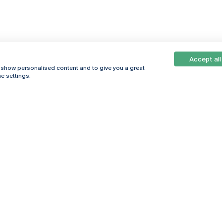
Accept all
, show personalised content and to give you a great
e settings.
Online
© 2026
Universidade
Católica
s
Portuguesa
hegar
Política de
ter
Privacidade
Termos &
Condições
Direitos do Titular
dos Dados
Entidades Financiadoras