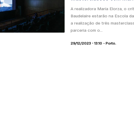
A realizadora María Elorza, o cr
Baudelaire estarão na Escola da
a realização de três mastercla
parceria com o...
29/12/2023 - 13:10
Porto.