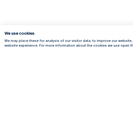
We use cookies
We may place these for analysis of our visitor data, to improve our website
website experience. For more information about the cookies we use open th
Rua Diogo Botelho 1327
Campus 
4169-005 Porto
Webmail
+351 226 196 240
Intranet
Email:
artes@ucp.pt
Serviço
Como C
Newslet