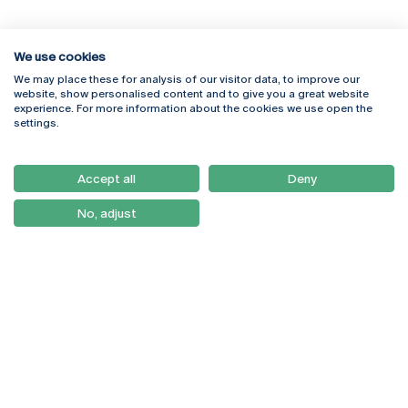
We use cookies
We may place these for analysis of our visitor data, to improve our
Rua Diogo Botelho 1327
Campus Online
website, show personalised content and to give you a great website
4169-005 Porto
Webmail
experience. For more information about the cookies we use open the
+351 226 196 240
Intranet
settings.
Email:
artes@ucp.pt
Serviços
Como Chegar
Accept all
Deny
Newsletter
No, adjust
© 2026
Braga
Universidade Católica
Lisboa
Portuguesa
Porto
Viseu
Política de Privacidade
Termos & Condições
Direitos do Titular dos
Dados