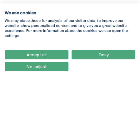
We use cookies
We may place these for analysis of our visitor data, to improve our
Rua Diogo Botelho 1327
Campus Online
website, show personalised content and to give you a great website
4169-005 Porto
Webmail
experience. For more information about the cookies we use open the
+351 226 196 240
Intranet
settings.
Email:
artes@ucp.pt
Serviços
Como Chegar
Accept all
Deny
Newsletter
No, adjust
© 2026
Braga
Universidade Católica
Lisboa
Portuguesa
Porto
Viseu
Política de Privacidade
Termos & Condições
Direitos do Titular dos
Dados