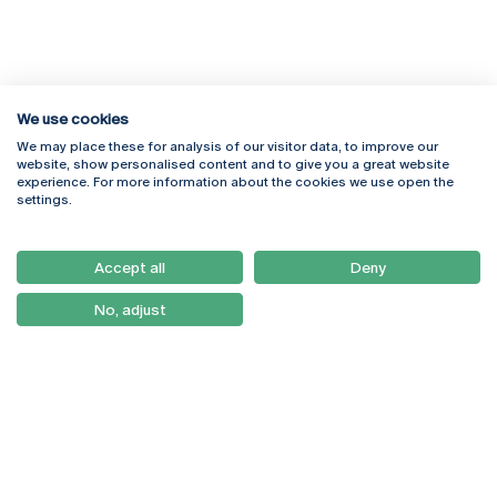
We use cookies
We may place these for analysis of our visitor data, to improve our
Rua Diogo Botelho 1327
Campus Online
website, show personalised content and to give you a great website
4169-005 Porto
Webmail
experience. For more information about the cookies we use open the
+351 226 196 240
Intranet
settings.
Email:
artes@ucp.pt
Serviços
Como Chegar
Accept all
Deny
Newsletter
No, adjust
© 2026
Braga
Universidade Católica
Lisboa
Portuguesa
Porto
Viseu
Política de Privacidade
Termos & Condições