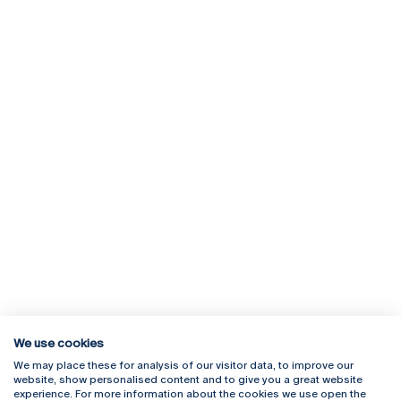
We use cookies
We may place these for analysis of our visitor data, to improve our
Rua Diogo Botelho 1327
Campus Online
website, show personalised content and to give you a great website
4169-005 Porto
Webmail
experience. For more information about the cookies we use open the