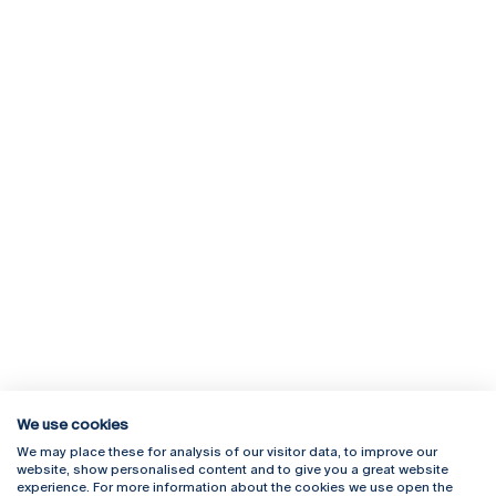
We use cookies
We may place these for analysis of our visitor data, to improve our
Rua Diogo Botelho 1327
Campus Online
website, show personalised content and to give you a great website
4169-005 Porto
Webmail
experience. For more information about the cookies we use open the