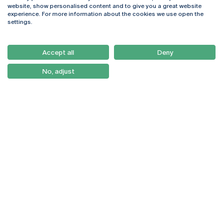
Rua Diogo Botelho 1327
Campus Online
website, show personalised content and to give you a great website
4169-005 Porto
Webmail
experience. For more information about the cookies we use open the
+351 226 196 240
Intranet
settings.
Email:
artes@ucp.pt
Serviços
Como Chegar
Accept all
Deny
Newsletter
No, adjust
© 2026
Braga
Universidade Católica
Lisboa
Portuguesa
Porto
Viseu
Política de Privacidade
Termos & Condições
Direitos do Titular dos
Dados
Entidades