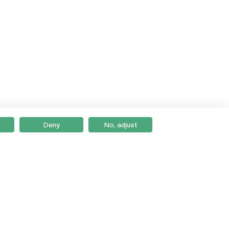
Deny
No, adjust
Braga
Lisboa
Porto
Viseu