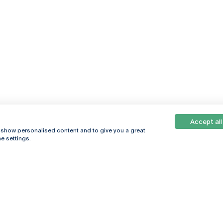
Accept all
Online
© 2026
, show personalised content and to give you a great
Universidade
e settings.
Católica
s
Portuguesa
hegar
Política de
ter
Privacidade
Termos &
Condições
Direitos do Titular