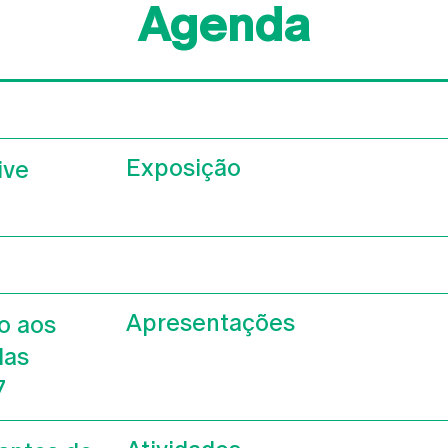
Agenda
Exposição
ive
Apresentações
o aos
das
7