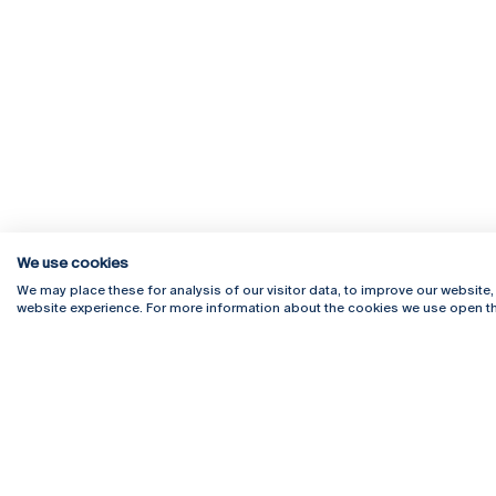
We use cookies
Rua Diogo Botelho 1327
Campus 
We may place these for analysis of our visitor data, to improve our website
4169-005 Porto
Webmail
website experience. For more information about the cookies we use open th
+351 226 196 240
Intranet
Email:
artes@ucp.pt
Serviço
Como C
Newslet