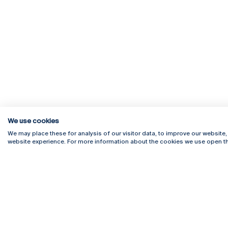
We use cookies
Rua Diogo Botelho 1327
Campus 
We may place these for analysis of our visitor data, to improve our website
4169-005 Porto
Webmail
website experience. For more information about the cookies we use open th
+351 226 196 240
Intranet
Email:
artes@ucp.pt
Serviço
Como C
Newslet