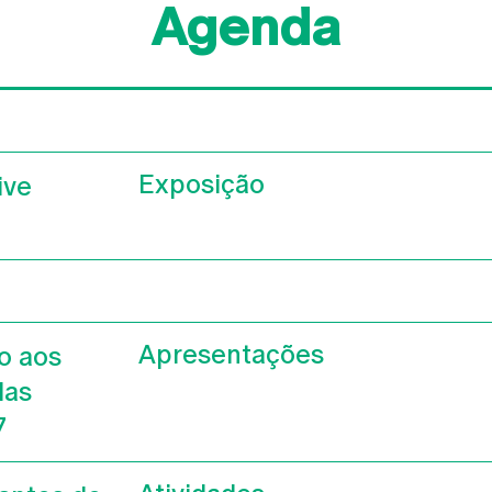
Agenda
Exposição
ive
Apresentações
o aos
das
7