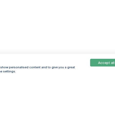
Accept all
Online
© 2026
, show personalised content and to give you a great
Universidade
e settings.
Católica
s
Portuguesa
hegar
Política de
ter
Privacidade
Termos &
Condições
Direitos do Titular