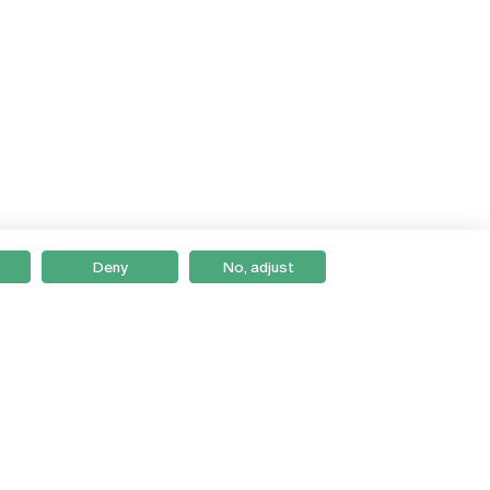
Deny
No, adjust
Braga
Lisboa
Porto
Viseu